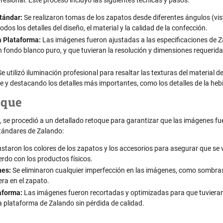
fesional. Este proceso incluyó las siguientes técnicas y pasos:
tándar:
Se realizaron tomas de los zapatos desde diferentes ángulos (vist
dos los detalles del diseño, el material y la calidad de la confección.
a Plataforma:
Las imágenes fueron ajustadas a las especificaciones de Z
un fondo blanco puro, y que tuvieran la resolución y dimensiones requerid
e utilizó iluminación profesional para resaltar las texturas del material 
y destacando los detalles más importantes, como los detalles de la hebill
oque
, se procedió a un detallado retoque para garantizar que las imágenes fu
stándares de Zalando:
ustaron los colores de los zapatos y los accesorios para asegurar que se 
erdo con los productos físicos.
nes:
Se eliminaron cualquier imperfección en las imágenes, como sombra
era en el zapato.
aforma:
Las imágenes fueron recortadas y optimizadas para que tuviera
 plataforma de Zalando sin pérdida de calidad.