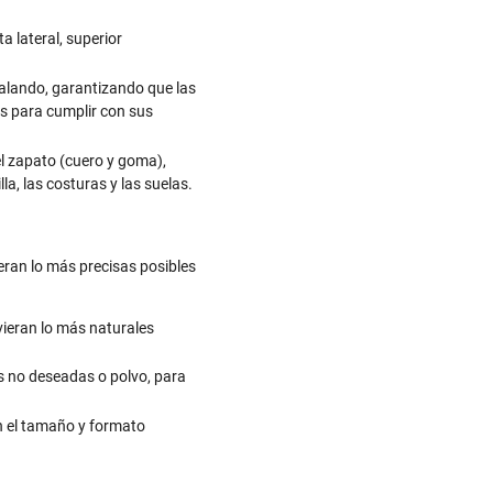
a lateral, superior
alando, garantizando que las
as para cumplir con sus
del zapato (cuero y goma),
a, las costuras y las suelas.
eran lo más precisas posibles
vieran lo más naturales
s no deseadas o polvo, para
n el tamaño y formato